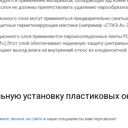
ндуется применение материалов, обладающих адгезией 
слоя не должны препятствовать удалению парообразной 
онного слоя могут применяться предварительно сжатые
ащитные герметизирующие мастики (например «СТИЗ-А» 
яционного слоя применяются пароизоляцион
ные ленты Р
»);Этот слой обеспечивает надежную защиту центральн
щает выход влаги на внутренний откос из конденсатной 
ьную установку пластиковых о
жите звонок на сайте
и наши специалисты вам перезвонят.