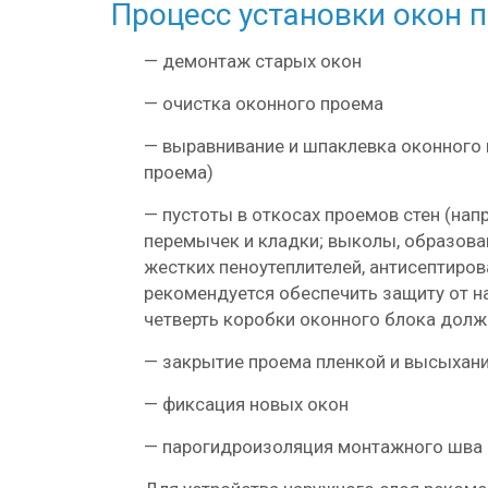
Процесс установки окон 
—
демонтаж старых окон
—
очистка оконного проема
—
выравнивание и шпаклевка оконного 
проема)
—
пустоты в откосах проемов стен (нап
перемычек и кладки; выколы, образовав
жестких пеноутеплителей, антисептиро
рекомендуется обеспечить защиту от н
четверть коробки оконного блока долж
—
закрытие проема пленкой и высыхани
—
фиксация новых окон
—
парогидроизоляция монтажного шва